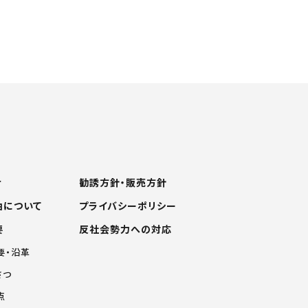
せ
勧誘方針・販売方針
由について
プライバシーポリシー
要
反社会勢力への対応
要・沿革
さつ
点